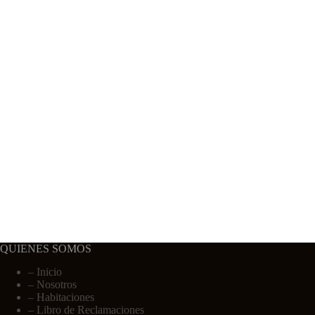
QUIENES SOMOS
–
Inicio
–
Nosotros
–
Habitaciones
–
Libro de Reclamaciones