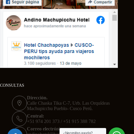
CONSULTAS
Dirección.
Calle Chaska Tika C-7, Urb. Las Orquídeas
Machupicchu Pueblo- Cusco Perú.
Central:
+51 974 201 373 / +51 915 388 782
Correo electrónico:
¿Necesitas ayuda?